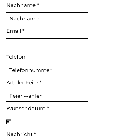
Nachname
Email
Telefon
Art der Feier
r
Wunschdatum
*
e
q
u
i
r
Nachricht