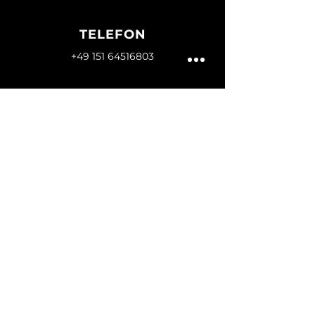
TELEFON
‭+49 151 64516803‬
E-MAIL
hallo@hofgut-dettweiler.de
FOLGE UNS